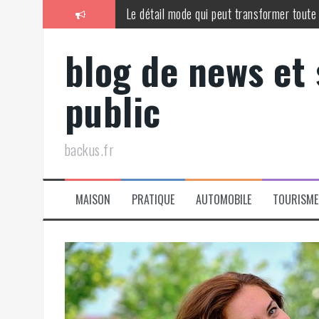
Aller
Le détail mode qui peut transformer toute
au
T-shirt cycliste : les indispensables pour
contenu
blog de news et
Tenue noir et blanc idéale pour un style pa
public
Analyse complète des 100 aliments permi
Assurance habitation : stratégies pour dé
backus.fr
Comment vendre votre camion avec succès 
MAISON
PRATIQUE
AUTOMOBILE
TOURISME