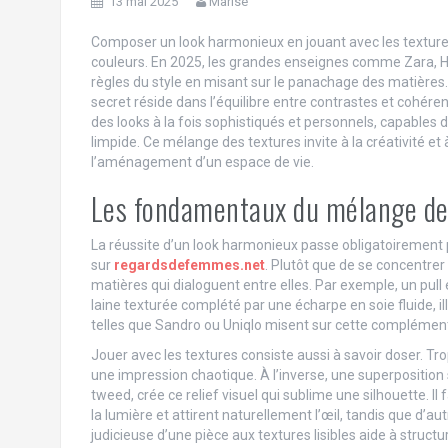
13 mai 2025
Marise
Composer un look harmonieux en jouant avec les textures e
couleurs. En 2025, les grandes enseignes comme Zara,
règles du style en misant sur le panachage des matières. 
secret réside dans l’équilibre entre contrastes et cohéren
des looks à la fois sophistiqués et personnels, capables d
limpide. Ce mélange des textures invite à la créativité e
l’aménagement d’un espace de vie.
Les fondamentaux du mélange des
La réussite d’un look harmonieux passe obligatoirement pa
sur
regardsdefemmes.net
. Plutôt que de se concentrer
matières qui dialoguent entre elles. Par exemple, un pull
laine texturée complété par une écharpe en soie fluide, i
telles que Sandro ou Uniqlo misent sur cette complément
Jouer avec les textures consiste aussi à savoir doser. Tr
une impression chaotique. À l’inverse, une superposition su
tweed, crée ce relief visuel qui sublime une silhouette. Il
la lumière et attirent naturellement l’œil, tandis que d’a
judicieuse d’une pièce aux textures lisibles aide à structu