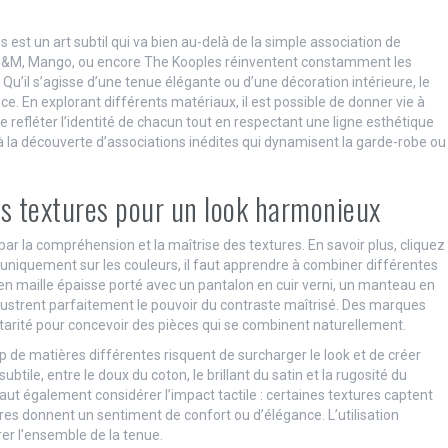
st un art subtil qui va bien au-delà de la simple association de
 H&M, Mango, ou encore The Kooples réinventent constamment les
Qu’il s’agisse d’une tenue élégante ou d’une décoration intérieure, le
ce. En explorant différents matériaux, il est possible de donner vie à
e refléter l’identité de chacun tout en respectant une ligne esthétique
t à la découverte d’associations inédites qui dynamisent la garde-robe ou
 textures pour un look harmonieux
r la compréhension et la maîtrise des textures. En savoir plus, cliquez
 uniquement sur les couleurs, il faut apprendre à combiner différentes
 en maille épaisse porté avec un pantalon en cuir verni, un manteau en
llustrent parfaitement le pouvoir du contraste maîtrisé. Des marques
arité pour concevoir des pièces qui se combinent naturellement.
op de matières différentes risquent de surcharger le look et de créer
btile, entre le doux du coton, le brillant du satin et la rugosité du
 faut également considérer l’impact tactile : certaines textures captent
utres donnent un sentiment de confort ou d’élégance. L’utilisation
rer l’ensemble de la tenue.