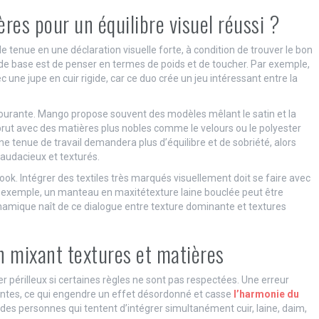
res pour un équilibre visuel réussi ?
e tenue en une déclaration visuelle forte, à condition de trouver le bon
 de base est de penser en termes de poids et de toucher. Par exemple,
une jupe en cuir rigide, car ce duo crée un jeu intéressant entre la
 courante. Mango propose souvent des modèles mêlant le satin et la
 brut avec des matières plus nobles comme le velours ou le polyester
une tenue de travail demandera plus d’équilibre et de sobriété, alors
audacieux et texturés.
ook. Intégrer des textiles très marqués visuellement doit se faire avec
r exemple, un manteau en maxitétexture laine bouclée peut être
namique naît de ce dialogue entre texture dominante et textures
en mixant textures et matières
r périlleux si certaines règles ne sont pas respectées. Une erreur
ntes, ce qui engendre un effet désordonné et casse
l’harmonie du
es personnes qui tentent d’intégrer simultanément cuir, laine, daim,