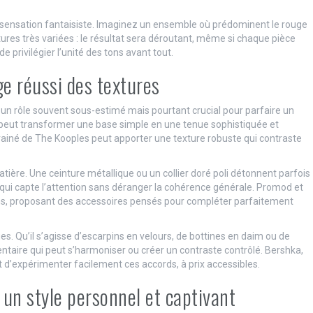
e sensation fantaisiste. Imaginez un ensemble où prédominent le rouge
xtures très variées : le résultat sera déroutant, même si chaque pièce
 privilégier l’unité des tons avant tout.
ge réussi des textures
t un rôle souvent sous-estimé mais pourtant crucial pour parfaire un
s peut transformer une base simple en une tenue sophistiquée et
rainé de The Kooples peut apporter une texture robuste qui contraste
matière. Une ceinture métallique ou un collier doré poli détonnent parfois
 qui capte l’attention sans déranger la cohérence générale. Promod et
ons, proposant des accessoires pensés pour compléter parfaitement
 Qu’il s’agisse d’escarpins en velours, de bottines en daim ou de
taire qui peut s’harmoniser ou créer un contraste contrôlé. Bershka,
d’expérimenter facilement ces accords, à prix accessibles.
r un style personnel et captivant