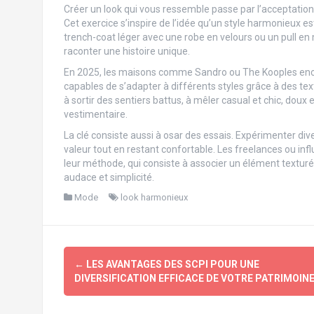
Créer un look qui vous ressemble passe par l’acceptation 
Cet exercice s’inspire de l’idée qu’un style harmonieux 
trench-coat léger avec une robe en velours ou un pull en m
raconter une histoire unique.
En 2025, les maisons comme Sandro ou The Kooples enco
capables de s’adapter à différents styles grâce à des tex
à sortir des sentiers battus, à mêler casual et chic, doux 
vestimentaire.
La clé consiste aussi à osar des essais. Expérimenter d
valeur tout en restant confortable. Les freelances ou i
leur méthode, qui consiste à associer un élément texturé f
audace et simplicité.
Mode
look harmonieux
Navigation
←
LES AVANTAGES DES SCPI POUR UNE
d'article
DIVERSIFICATION EFFICACE DE VOTRE PATRIMOIN