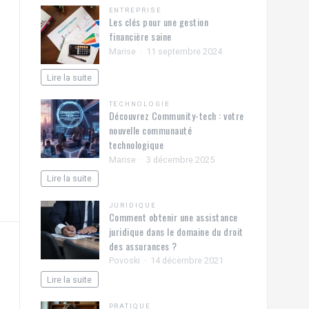
ENTREPRISE
Les clés pour une gestion
financière saine
Marise
11 septembre 2024
Lire la suite
TECHNOLOGIE
Découvrez Community-tech : votre
nouvelle communauté
technologique
Marise
3 décembre 2025
Lire la suite
JURIDIQUE
Comment obtenir une assistance
juridique dans le domaine du droit
des assurances ?
Povoski
14 décembre 2021
Lire la suite
PRATIQUE