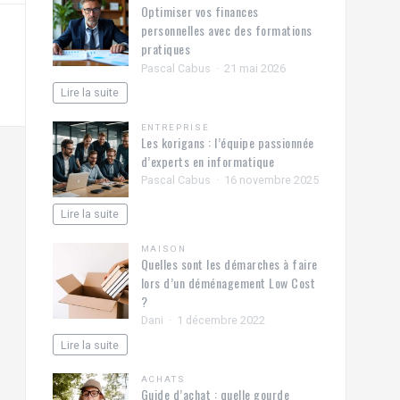
Optimiser vos finances
personnelles avec des formations
pratiques
Pascal Cabus
21 mai 2026
Lire la suite
ENTREPRISE
Les korigans : l’équipe passionnée
d’experts en informatique
Pascal Cabus
16 novembre 2025
Lire la suite
MAISON
Quelles sont les démarches à faire
lors d’un déménagement Low Cost
?
Dani
1 décembre 2022
Lire la suite
ACHATS
Guide d’achat : quelle gourde