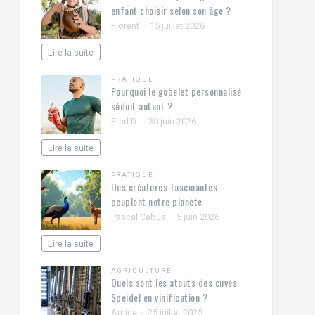
enfant choisir selon son âge ?
Florent
15 juillet 2026
Lire la suite
PRATIQUE
Pourquoi le gobelet personnalisé
séduit autant ?
Fred D.
30 juin 2026
Lire la suite
PRATIQUE
Des créatures fascinantes
peuplent notre planète
Pascal Cabus
5 juin 2026
Lire la suite
AGRICULTURE
Quels sont les atouts des cuves
Speidel en vinification ?
Amine
25 juillet 2025