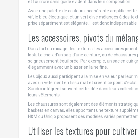
et fourrure sans guide évident dans leur composition.
Avoir une palette de couleurs incohérente amplifie cett
vif, le bleu électrique, et un vert olive mélangés à des te
prise séparément est élégante. Il est donc indispensable de
Les accessoires, pivots du mélan
Dans l’art du mixage des textures, les accessoires jouen
look. Le choix d’un sac, d’une ceinture, ou de chaussure
soigneusement équilibrée. Par exemple, un sac en cuir g
élégamment avec un blazer en laine fine.
Les bijoux aussi participent à la mise en valeur par leur 
avec un vêtement en tissu mat et créent ce point d’éclat
Sandro intègrent souvent cette idée dans leurs collecti
leurs vêtements.
Les chaussures sont également des éléments stratégiques.
baskets en canvas, elles apportent une texture supplémen
H&M ou Uniqlo proposent des modèles variés permettant 
Utiliser les textures pour cultive