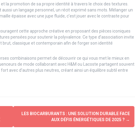
et la promotion de sa propre identité à travers le choix des textures.
est aussi un langage personnel, un récit exprimé sans mots. Mélanger un
aille épaisse avec une jupe fluide, c’est jouer avec le contraste pour
uragent cette approche créative en proposant des pièces iconiques
tures pensées pour soutenir la polyvalence. Ce type d’association invite
et brut, classique et contemporain afin de forger son identité
iverses combinaisons permet de découvrir ce qui vous met le mieux en
nfluenceurs de mode collaborant avec H&M ou Lacoste partagent souvent
ort avec d’autres plus neutres, créant ainsi un équilibre subtil entre
LES BIOCARBURANTS : UNE SOLUTION DURABLE FACE
E
AUX DÉFIS ÉNERGÉTIQUES DE 2025 ?
→