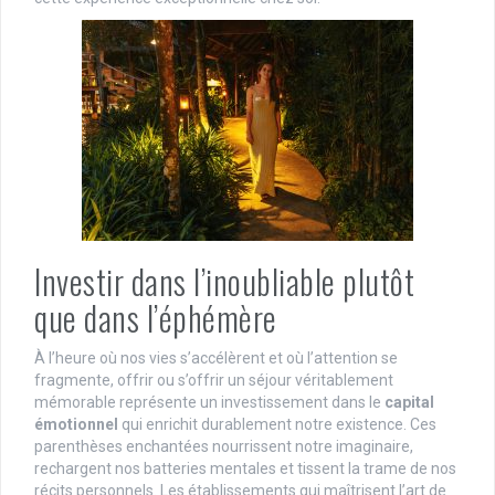
Investir dans l’inoubliable plutôt
que dans l’éphémère
À l’heure où nos vies s’accélèrent et où l’attention se
fragmente, offrir ou s’offrir un séjour véritablement
mémorable représente un investissement dans le
capital
émotionnel
qui enrichit durablement notre existence. Ces
parenthèses enchantées nourrissent notre imaginaire,
rechargent nos batteries mentales et tissent la trame de nos
récits personnels. Les établissements qui maîtrisent l’art de