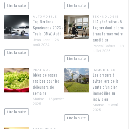
Lire la suite
Lire la suite
AUTOMOBILE
TECHNOLOGIE
Top Berlines
L’IA générative : 5
Spacieuses 2023 :
façons dont elle va
Tesla, BMW, Audi
transformer votre
quotidien
Jean Henri
26
août 2024
Pascal Cabus
18
juillet 2025
Lire la suite
Lire la suite
PRATIQUE
IMMOBILIER
Idées de repas
Les erreurs à
rapides pour les
éviter lors de la
déjeuners de
vente d’un bien
semaine
immobilier en
indivision
Marise
16 janvier
2025
Marise
2 avril
2025
Lire la suite
Lire la suite
TRANSPORTS