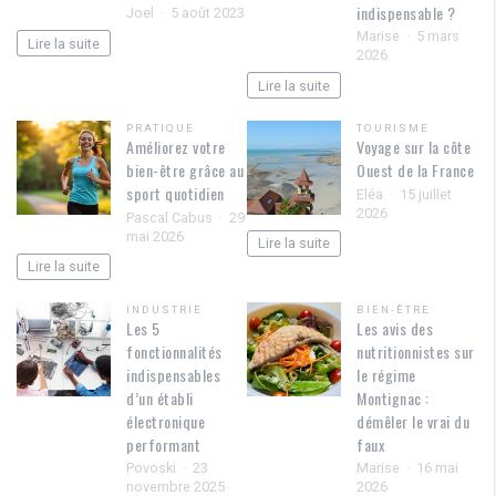
indispensable ?
Joel
5 août 2023
Marise
5 mars
Lire la suite
2026
Lire la suite
PRATIQUE
TOURISME
Améliorez votre
Voyage sur la côte
bien-être grâce au
Ouest de la France
sport quotidien
Eléa
15 juillet
2026
Pascal Cabus
29
mai 2026
Lire la suite
Lire la suite
INDUSTRIE
BIEN-ÊTRE
Les 5
Les avis des
fonctionnalités
nutritionnistes sur
indispensables
le régime
d’un établi
Montignac :
électronique
démêler le vrai du
performant
faux
Povoski
23
Marise
16 mai
novembre 2025
2026