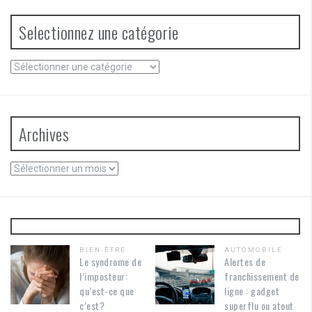
Selectionnez une catégorie
Selectionnez
une
catégorie
Archives
Archives
BIEN-ÊTRE
AUTOMOBILE
Le syndrome de
Alertes de
l’imposteur:
franchissement de
qu’est-ce que
ligne : gadget
c’est?
superflu ou atout