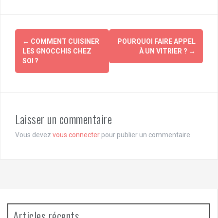
Navigation
←
COMMENT CUISINER
POURQUOI FAIRE APPEL
d'article
LES GNOCCHIS CHEZ
À UN VITRIER ?
→
SOI ?
Laisser un commentaire
Vous devez
vous connecter
pour publier un commentaire.
Articles récents