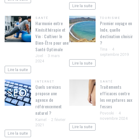
Lire la suite
SANTÉ
TOURISME
Harmonie entre
Premier voyage en
Kinésithérapie et
Inde, quelle
Vin : Cultiver le
destination choisir
Bien-Être pour une
?
Santé Optimale
Tina
4
septembre 2019
Joel
3 mars
2024
Lire la suite
Lire la suite
INTERNET
SANTÉ
Quels services
Traitements
propose une
efficaces contre
agence de
les vergetures aux
référencement
fesses
naturel ?
Povoski
4
novembre 2024
Kamel
2 février
2021
Lire la suite
Lire la suite