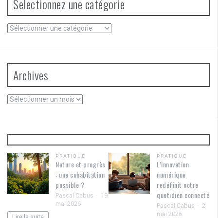
Selectionnez une catégorie
Selectionnez
une
catégorie
Archives
Archives
PRATIQUE
PRATIQUE
Nature et progrès
L’innovation
: une cohabitation
numérique
possible ?
redéfinit notre
quotidien connecté
Pascal Cabus
19
mai 2026
Pascal Cabus
2
mai 2026
Lire la suite