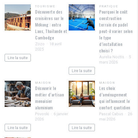
TOURISME
PRATIQUE
Découverte des
Pourquoi le coût
croisières sur le
construction
Mékong : entre
terrain de padel
Laos, Thaïlande et
peut-il varier selon
Cambodge
le type
d’installation
Zozo
18 avril
2025
choisi ?
Aurelia Noctis
5
Lire la suite
mars 2026
Lire la suite
MAISON
MAISON
Découvrir le
Les choix
métier d’artisan
d’aménagement
menuisier
qui influencent le
aluminium
confort quotidien
Povoski
6 janvier
Pascal Cabus
26
2026
mai 2026
Lire la suite
Lire la suite