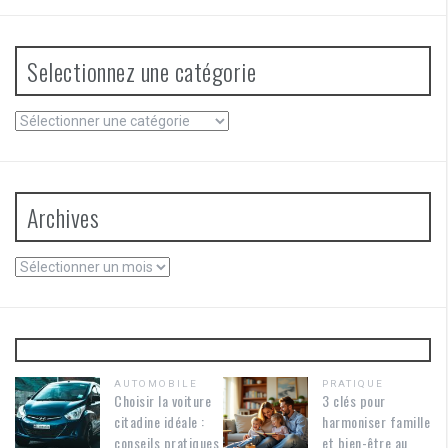
Selectionnez une catégorie
Selectionnez
une
catégorie
Archives
Archives
AUTOMOBILE
PRATIQUE
Choisir la voiture
3 clés pour
citadine idéale :
harmoniser famille
conseils pratiques
et bien-être au