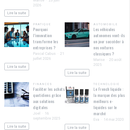
Marise
23 juin
2026
Lire la suite
PRATIQUE
AUTOMOBILE
Pourquoi
Les véhicules
l’innovation
autonomes vont-ils
transforme les
un jour succéder à
entreprises ?
nos voitures
classiques ?
Pascal Cabus
21
juillet 2026
Marise
20 août
2025
Lire la suite
Lire la suite
FINANCES
TECHNOLOGIE
Faciliter les achats
Le French liquide :
quotidiens grâce
la marque des plus
aux solutions
meilleurs e-
digitales
liquides sur le
marché
Joel
16
septembre 2025
Eva
14 mai 2020
Lire la suite
Lire la suite