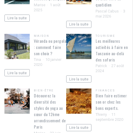
quotidien
Marise
1 août
2025
Pascal Cabus
3
mai 2026
Lire la suite
Lire la suite
MAISON
TOURISME
Véranda ou pergola
Les meilleures
: comment faire
activités à faire en
son choix ?
Tanzanie au-delà
des safaris
Tina
10 janvier
2020
Patrick
27 août
2024
Lire la suite
Lire la suite
BIEN-ÊTRE
FINANCES
Découvrez la
Bien faire estimer
diversité des
son or chez les
styles de yoga au
bons experts.
cœur du 12ème
Thierry
11
septembre 2020
arrondissement de
Paris
Lire la suite