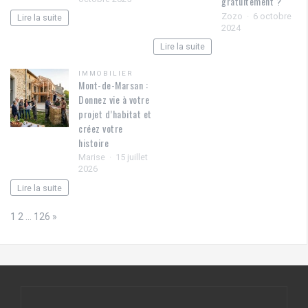
gratuitement ?
Zozo
6 octobre
Lire la suite
2024
Lire la suite
IMMOBILIER
Mont-de-Marsan :
Donnez vie à votre
projet d’habitat et
créez votre
histoire
Marise
15 juillet
2026
Lire la suite
Page:
Next
1
2
…
126
»