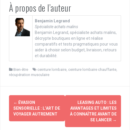
À propos de l’auteur
Benjamin Legrand
Spécialiste achats malins
Benjamin Legrand, spécialiste achats malins,
décrypte boutiques en ligne et réalise
comparatifs et tests pragmatiques pour vous
aider à choisir selon budget, livraison, retours
et durabilité.
Bien-être
ceinture lombaire
,
ceinture lombaire chauffante
,
récupération musculaire
Navigation
←
ÉVASION
LEASING AUTO : LES
d'article
SENSORIELLE : L’ART DE
AVANTAGES ET LIMITES
VOYAGER AUTREMENT
À CONNAÎTRE AVANT DE
SE LANCER
→