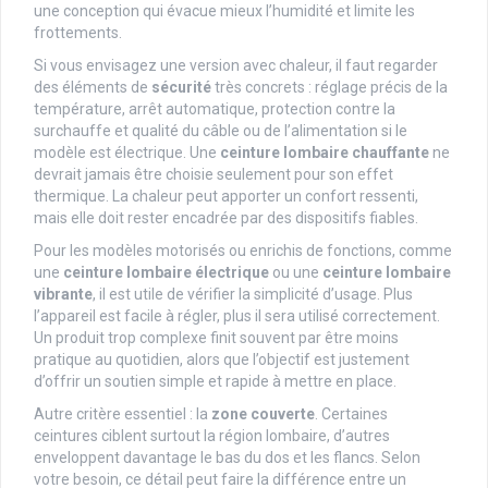
une conception qui évacue mieux l’humidité et limite les
frottements.
Si vous envisagez une version avec chaleur, il faut regarder
des éléments de
sécurité
très concrets : réglage précis de la
température, arrêt automatique, protection contre la
surchauffe et qualité du câble ou de l’alimentation si le
modèle est électrique. Une
ceinture lombaire chauffante
ne
devrait jamais être choisie seulement pour son effet
thermique. La chaleur peut apporter un confort ressenti,
mais elle doit rester encadrée par des dispositifs fiables.
Pour les modèles motorisés ou enrichis de fonctions, comme
une
ceinture lombaire électrique
ou une
ceinture lombaire
vibrante
, il est utile de vérifier la simplicité d’usage. Plus
l’appareil est facile à régler, plus il sera utilisé correctement.
Un produit trop complexe finit souvent par être moins
pratique au quotidien, alors que l’objectif est justement
d’offrir un soutien simple et rapide à mettre en place.
Autre critère essentiel : la
zone couverte
. Certaines
ceintures ciblent surtout la région lombaire, d’autres
enveloppent davantage le bas du dos et les flancs. Selon
votre besoin, ce détail peut faire la différence entre un