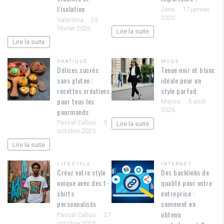
l’isolation
Jane
17 janvier
2020
Valentina
25
février 2026
Lire la suite
Lire la suite
PRATIQUE
MODE
Délices sucrés
Tenue noir et blanc
sans gluten :
idéale pour un
recettes créatives
style parfait
pour tous les
Marise
5 août
2026
gourmands
Pascal Cabus
5
Lire la suite
octobre 2025
Lire la suite
LIFESTYLE
INTERNET
Créez votre style
Des backlinks de
unique avec des t-
qualité pour votre
shirts
entreprise :
personnalisés
comment en
obtenir
Pascal Cabus
27
octobre 2025