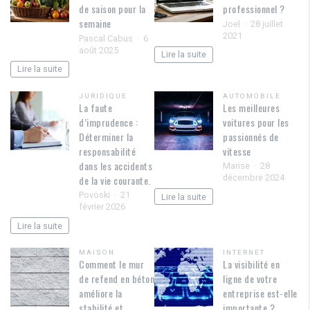
de saison pour la
professionnel ?
semaine
Joel
28 juillet
2021
Pascal Cabus
6
août 2025
Lire la suite
Lire la suite
JURIDIQUE
AUTOMOBILE
La faute
Les meilleures
d’imprudence :
voitures pour les
Déterminer la
passionnés de
responsabilité
vitesse
dans les accidents
Marise
28
décembre 2024
de la vie courante.
Povoski
21
Lire la suite
février 2026
Lire la suite
MAISON
INTERNET
Comment le mur
La visibilité en
de refend en béton
ligne de votre
améliore la
entreprise est-elle
stabilité et
importante ?