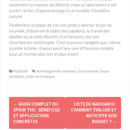
seulement un espace de détente, mais un laboratoire à ciel
ouvert, un lieu d’apprentissage et un modèle d’équilibre
naturel.
Finalement, le plaisir de voir son jardin s’animer d’une vie
nouvelle, d’observer le ballet des papillons, le travail des
abeilles ou la visite discrète d’un hérisson, est une
récompense inestimable. C’est la preuve tangible que, même
à petite échelle, chacun peut faire une différence notable
pour un monde plus vert et plus vivant.
Publicité
Aménagement extérieur
,
biodiversité
,
faune
auxiliaire
,
jardin écologique
Navigation
←
GUIDE COMPLET DU
LISTE DE NAISSANCE :
d'article
SPRAY THC : BÉNÉFICES
COMMENT ÉVALUER ET
ET APPLICATIONS
ANTICIPER SON
CONCRÈTES
BUDGET ?
→