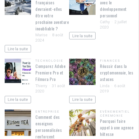
françaises
avec le
devraient-elles
développement
être votre
personnel
prochaine aventure
Cathy
2 juillet
2020
inoubliable ?
Marise
8 août
Lire la suite
2024
Lire la suite
TECHNOLOGIE
FINANCES
Comparez Adobe
Réussir dans la
Premiere Pro et
cryptomonnaie, les
Filmora Pro
astuces
Thierry
31 août
Linda
6 août
2020
2019
Lire la suite
Lire la suite
ENTREPRISE
EVÈNEMENTIEL
Comment des
CÉREMONIE
Pourquoi faire
enseignes
appel à une agence
personnalisées
hôtesse
renforcent