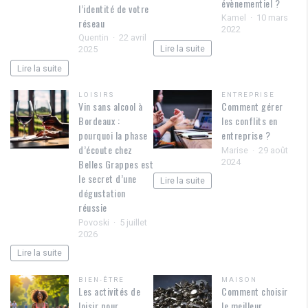
évènementiel ?
l’identité de votre
Kamel
10 mars
réseau
2022
Quentin
22 avril
Lire la suite
2025
Lire la suite
LOISIRS
ENTREPRISE
Vin sans alcool à
Comment gérer
Bordeaux :
les conflits en
pourquoi la phase
entreprise ?
d’écoute chez
Marise
29 août
2024
Belles Grappes est
le secret d’une
Lire la suite
dégustation
réussie
Povoski
5 juillet
2026
Lire la suite
BIEN-ÊTRE
MAISON
Les activités de
Comment choisir
loisir pour
le meilleur