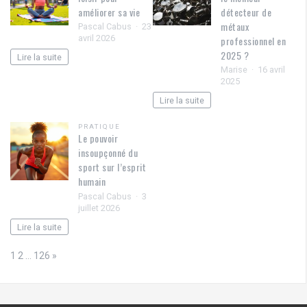
améliorer sa vie
détecteur de
métaux
Pascal Cabus
23
avril 2026
professionnel en
2025 ?
Lire la suite
Marise
16 avril
2025
Lire la suite
PRATIQUE
Le pouvoir
insoupçonné du
sport sur l’esprit
humain
Pascal Cabus
3
juillet 2026
Lire la suite
Page:
Next
1
2
…
126
»