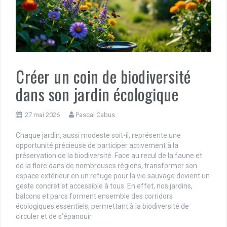
Créer un coin de biodiversité
dans son jardin écologique
27 mai 2026
Pascal Cabus
Chaque jardin, aussi modeste soit-il, représente une
opportunité précieuse de participer activement à la
préservation de la biodiversité. Face au recul de la faune et
de la flore dans de nombreuses régions, transformer son
espace extérieur en un refuge pour la vie sauvage devient un
geste concret et accessible à tous. En effet, nos jardins,
balcons et parcs forment ensemble des corridors
écologiques essentiels, permettant à la biodiversité de
circuler et de s’épanouir.