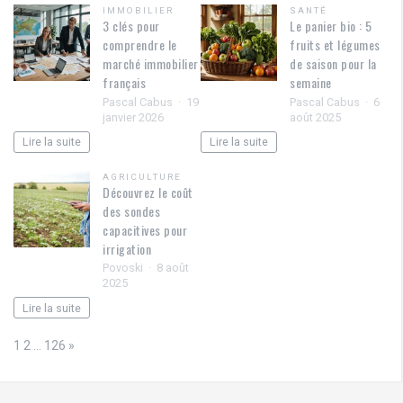
IMMOBILIER
SANTÉ
3 clés pour
Le panier bio : 5
comprendre le
fruits et légumes
marché immobilier
de saison pour la
français
semaine
Pascal Cabus
19
Pascal Cabus
6
janvier 2026
août 2025
Lire la suite
Lire la suite
AGRICULTURE
Découvrez le coût
des sondes
capacitives pour
irrigation
Povoski
8 août
2025
Lire la suite
Page:
Next
1
2
…
126
»