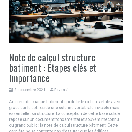
Note de calcul structure
batiment : Étapes clés et
importance
8 septembre 2024
Povoski
Au cœur de chaque bâtiment qui défie le ciel ou s’étale avec
grâce sur le sol, réside une colonne vertébrale invisible mais
essentielle : sa structure. La conception de cette base solide
repose sur un document fondamental et souvent méconnu
du grand public : la note de calcul structure bâtiment. Cette
dernière ne se contente pas d’assurer que les édifices