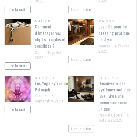
2026
2020
Lire la suite
Lire la suite
MAISON
MAISON
Comment
Les clés pour un
déménager vos
dressing pratique
objets fragiles et
et stylé
sensibles ?
Marise
8 février
2025
Dani
19 juillet
2022
Lire la suite
Lire la suite
BIEN-ÊTRE
LIFESTYLE
Les Yoga Sytras de
Découverte des
Patanjali
systèmes audio de
luxe : vivre une
Claude
6
septembre 2021
immersion sonore
unique
Lire la suite
Pascal Cabus
6
octobre 2025
Lire la suite