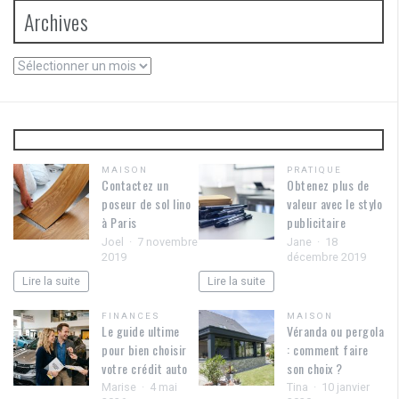
Archives
Archives
MAISON
PRATIQUE
Contactez un
Obtenez plus de
poseur de sol lino
valeur avec le stylo
à Paris
publicitaire
Joel
7 novembre
Jane
18
2019
décembre 2019
Lire la suite
Lire la suite
FINANCES
MAISON
Le guide ultime
Véranda ou pergola
pour bien choisir
: comment faire
votre crédit auto
son choix ?
Marise
4 mai
Tina
10 janvier