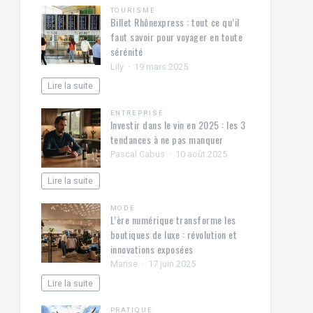
TOURISME
Billet Rhônexpress : tout ce qu’il
faut savoir pour voyager en toute
sérénité
Lily
19 mars 2025
Lire la suite
ENTREPRISE
Investir dans le vin en 2025 : les 3
tendances à ne pas manquer
Pascal Cabus
10 août 2025
Lire la suite
MODE
L’ère numérique transforme les
boutiques de luxe : révolution et
innovations exposées
Marise
17 juin 2025
Lire la suite
PRATIQUE