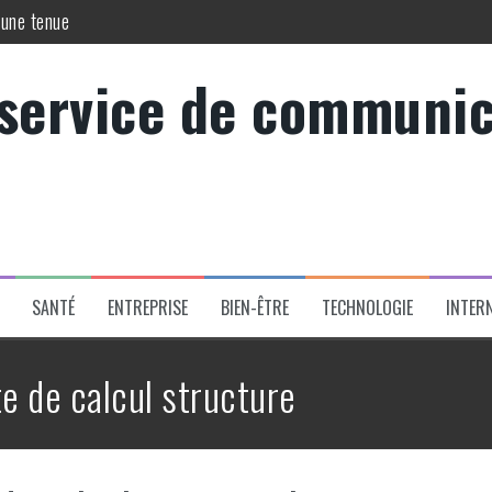
 une tenue
 pédaler stylé au quotidien sans faire de compromis sur le look
 service de communic
rfait
s dans la méthode Dukan
jouer les pièges et renforcer votre couverture
: guide complet et conseils essentiels
SANTÉ
ENTREPRISE
BIEN-ÊTRE
TECHNOLOGIE
INTER
e de calcul structure