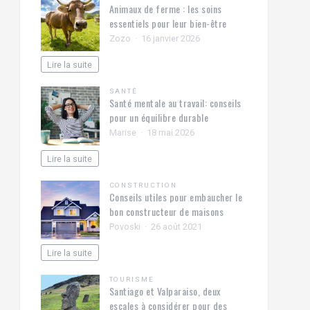
Animaux de ferme : les soins
essentiels pour leur bien-être
Zozo
16 janvier 2026
Lire la suite
SANTÉ
Santé mentale au travail: conseils
pour un équilibre durable
Marise
18 mai 2026
Lire la suite
CONSTRUCTION
Conseils utiles pour embaucher le
bon constructeur de maisons
Povoski
26 août 2021
Lire la suite
TOURISME
Santiago et Valparaiso, deux
escales à considérer pour des