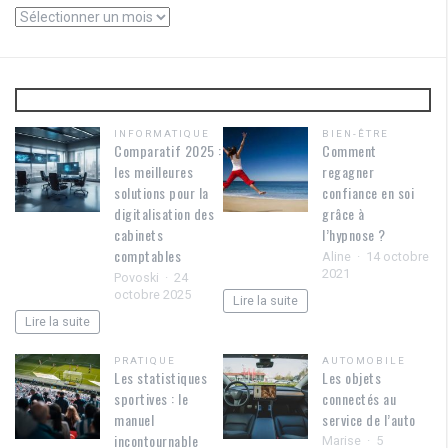
Archives
INFORMATIQUE
BIEN-ÊTRE
Comparatif 2025 :
Comment
les meilleures
regagner
solutions pour la
confiance en soi
digitalisation des
grâce à
cabinets
l’hypnose ?
comptables
Aline
14 octobre
2021
Povoski
24
octobre 2025
Lire la suite
Lire la suite
PRATIQUE
AUTOMOBILE
Les statistiques
Les objets
sportives : le
connectés au
manuel
service de l’auto
incontournable
Marise
5