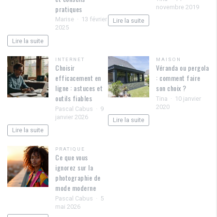
novembre 2019
pratiques
Marise
13 février
Lire la suite
2025
Lire la suite
INTERNET
MAISON
Choisir
Véranda ou pergola
efficacement en
: comment faire
ligne : astuces et
son choix ?
outils fiables
Tina
10 janvier
2020
Pascal Cabus
9
janvier 2026
Lire la suite
Lire la suite
PRATIQUE
Ce que vous
ignorez sur la
photographie de
mode moderne
Pascal Cabus
5
mai 2026