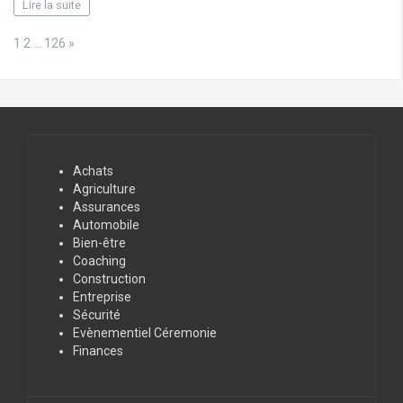
Lire la suite
Page:
Next
1
2
…
126
»
Achats
Agriculture
Assurances
Automobile
Bien-être
Coaching
Construction
Entreprise
Sécurité
Evènementiel Céremonie
Finances