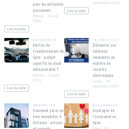
septembre 2025
pour les véritables
passionnés
Lire la suite
Marise
9 avril
2026
Lire la suite
AUTOMOBILE
TECHNOLOGIE
Alertes de
Découvrez ces
franchissement de
solutions
ligne : gadget
innovantes en
superflu ou atout
matière de
indispensable ?
sécurité
électronique.
Marise
5 mars
2026
Linda
20
décembre 2019
Lire la suite
Lire la suite
IMMOBILIER
ASSURANCES
Comment gérer un
Avantages de
bien immobilier à
l’assurance en
distance : astuces
ligne
et conseils
Tina
14