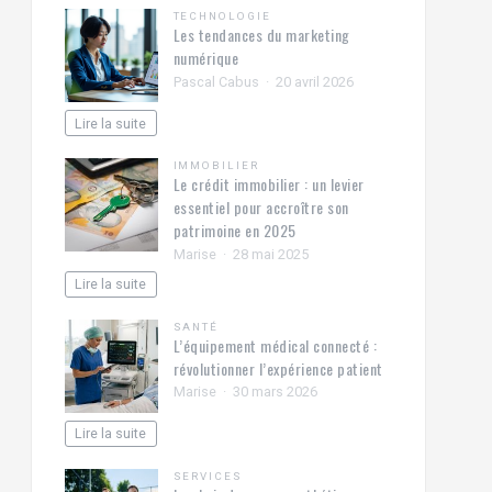
TECHNOLOGIE
Les tendances du marketing
numérique
Pascal Cabus
20 avril 2026
Lire la suite
IMMOBILIER
Le crédit immobilier : un levier
essentiel pour accroître son
patrimoine en 2025
Marise
28 mai 2025
Lire la suite
SANTÉ
L’équipement médical connecté :
révolutionner l’expérience patient
Marise
30 mars 2026
Lire la suite
SERVICES