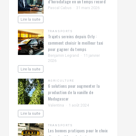
d’horodatage en un temps record
Pascal Cabus
31 mars 2026
Lire la suite
TRANSPORTS
Trajets sereins depuis Orly :
comment choisir le meilleur taxi
pour gagner du temps
Benjamin Legrand
11 janvier
2026
Lire la suite
AGRICULTURE
6 solutions pour augmenter la
production de la vanille de
Madagascar
Valentina
1 août 2024
Lire la suite
TRANSPORTS
Les bonnes pratiques pour le choix