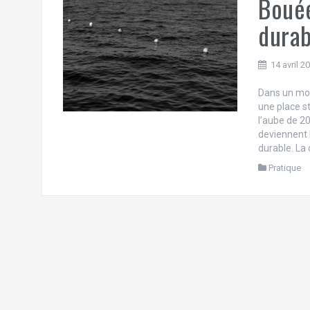
Bouée
durab
14 avril 2
Dans un mon
une place st
l’aube de 2
deviennent l
durable. La
Pratique