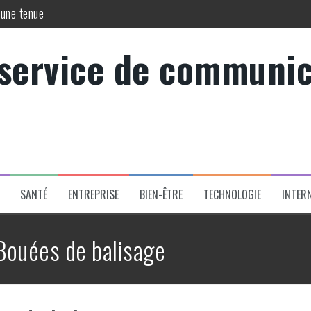
 une tenue
 pédaler stylé au quotidien sans faire de compromis sur le look
 service de communic
rfait
s dans la méthode Dukan
jouer les pièges et renforcer votre couverture
: guide complet et conseils essentiels
SANTÉ
ENTREPRISE
BIEN-ÊTRE
TECHNOLOGIE
INTER
Bouées de balisage