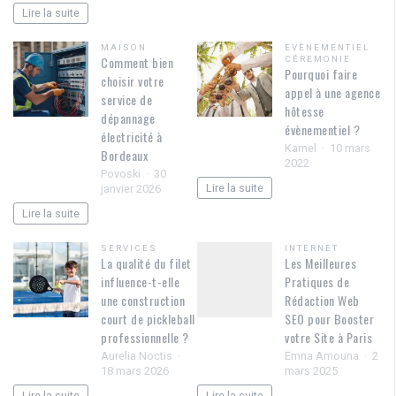
Lire la suite
MAISON
EVÈNEMENTIEL
Comment bien
CÉREMONIE
Pourquoi faire
choisir votre
appel à une agence
service de
hôtesse
dépannage
évènementiel ?
électricité à
Kamel
10 mars
Bordeaux
2022
Povoski
30
Lire la suite
janvier 2026
Lire la suite
SERVICES
INTERNET
La qualité du filet
Les Meilleures
influence-t-elle
Pratiques de
une construction
Rédaction Web
court de pickleball
SEO pour Booster
professionnelle ?
votre Site à Paris
Aurelia Noctis
Emna Amouna
2
18 mars 2026
mars 2025
Lire la suite
Lire la suite