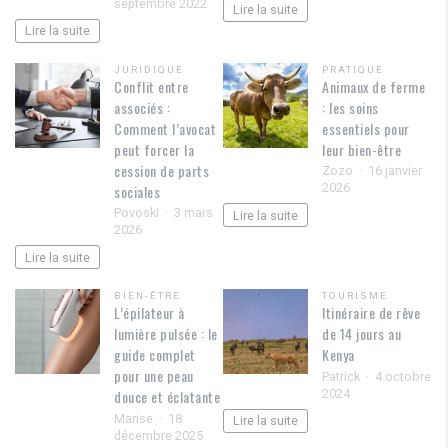
septembre 2022
Lire la suite
Lire la suite
JURIDIQUE
PRATIQUE
Conflit entre
Animaux de ferme
associés :
: les soins
Comment l’avocat
essentiels pour
peut forcer la
leur bien-être
cession de parts
Zozo
16 janvier
2026
sociales
Povoski
3 mars
Lire la suite
2026
Lire la suite
BIEN-ÊTRE
TOURISME
L’épilateur à
Itinéraire de rêve
lumière pulsée : le
de 14 jours au
guide complet
Kenya
pour une peau
Patrick
4 octobre
2024
douce et éclatante
Marise
18
Lire la suite
décembre 2025