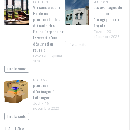
LOISIRS
MAISON
Vin sans alcool à
Les avantages de
Bordeaux :
la peinture
pourquoi la phase
écologique pour
d’écoute chez
façade
Belles Grappes est
Zozo
20
décembre 2025
le secret d’une
dégustation
Lire la suite
réussie
Povoski
5 juillet
2026
Lire la suite
MAISON
pourquoi
déménager à
l’étranger
Joel
15
novembre 2020
Lire la suite
Page:
Next
1
2
…
126
»