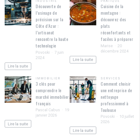
INDUSTRIE
PRATIQUE
Découverte de
Cuisine de la
l’usinage de
montagne :
précision sur la
découvrez des
Côte d’Azur :
plats
l’artisanat
réconfortants et
rencontre la haute
faciles à préparer
technologie
Marise
20
décembre 2024
Povoski
7 juin
2024
Lire la suite
Lire la suite
IMMOBILIER
SERVICES
3 clés pour
Comment choisir
comprendre le
une entreprise de
marché immobilier
nettoyage
français
professionnel à
Toulouse
Pascal Cabus
19
janvier 2026
Povoski
10 juillet
2026
Lire la suite
Lire la suite