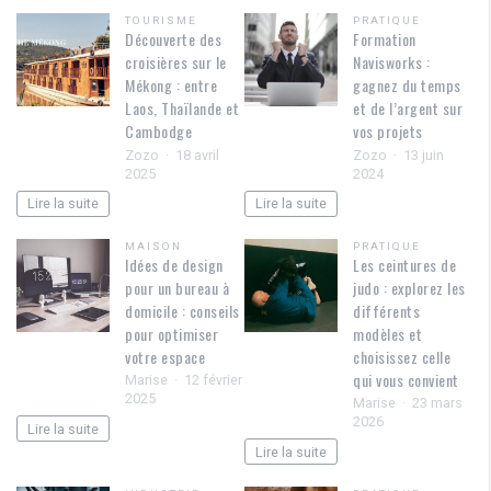
TOURISME
PRATIQUE
Découverte des
Formation
croisières sur le
Navisworks :
Mékong : entre
gagnez du temps
Laos, Thaïlande et
et de l’argent sur
Cambodge
vos projets
Zozo
18 avril
Zozo
13 juin
2025
2024
Lire la suite
Lire la suite
MAISON
PRATIQUE
Idées de design
Les ceintures de
pour un bureau à
judo : explorez les
domicile : conseils
différents
pour optimiser
modèles et
votre espace
choisissez celle
qui vous convient
Marise
12 février
2025
Marise
23 mars
2026
Lire la suite
Lire la suite