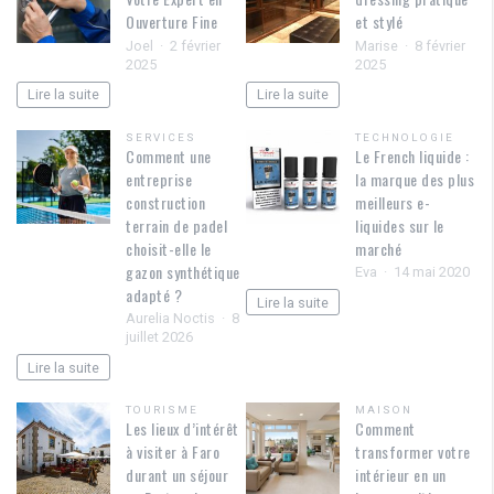
Ouverture Fine
et stylé
Joel
2 février
Marise
8 février
2025
2025
Lire la suite
Lire la suite
SERVICES
TECHNOLOGIE
Comment une
Le French liquide :
entreprise
la marque des plus
construction
meilleurs e-
terrain de padel
liquides sur le
choisit-elle le
marché
gazon synthétique
Eva
14 mai 2020
adapté ?
Lire la suite
Aurelia Noctis
8
juillet 2026
Lire la suite
TOURISME
MAISON
Les lieux d’intérêt
Comment
à visiter à Faro
transformer votre
durant un séjour
intérieur en un