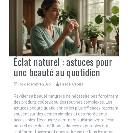
Éclat naturel : astuces pour
une beauté au quotidien
14 décembre 2025
Pascal Cabus
Révéler sa beauté naturelle ne nécessite pas forcément
des produits coûteux ou des routines complexes. Les
astuces beauté quotidiennes les plus efficaces reposent
souvent sur des gestes simples et des ingrédients
accessibles. Découvrez comment sublimer votre éclat
naturel avec des méthodes douces et durables qui
s’intègrent facilement dans votre vie de tous les jours.