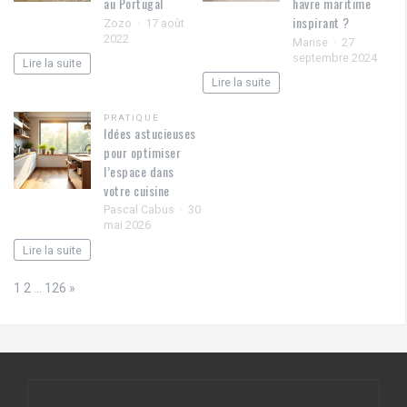
au Portugal
havre maritime
inspirant ?
Zozo
17 août
2022
Marise
27
septembre 2024
Lire la suite
Lire la suite
PRATIQUE
Idées astucieuses
pour optimiser
l’espace dans
votre cuisine
Pascal Cabus
30
mai 2026
Lire la suite
Page:
Next
1
2
…
126
»