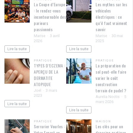
La Coupe d’Europe
Les mythes sur les
: le rendez-vous
véhicules
incontournable des
électriques : ce
parieurs
qu’il faut vraiment
passionnés
savoir
Marise
3 avril
Marise
30 mai
2026
2025
Lire la suite
Lire la suite
PRATIQUE
PRATIQUE
TYPES D’ECZEMA :
La préparation du
APERÇU DE LA
sol peut-elle faire
DERMATITE
varier le coût
ATOPIQUE
construction
terrain de padel ?
Joel
3 mars
2023
Aurelia Noctis
5
mars 2026
Lire la suite
Lire la suite
PRATIQUE
MAISON
Serrurier Vourles :
Les clés pour un
Votre Expert en
dressing pratique